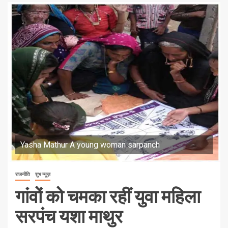
Yasha Mathur A young woman sarpanch
राजनीति
शुभ न्यूज़
गांवों को चमका रहीं युवा महिला
सरपंच यशा माथुर