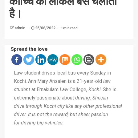
कोच्चि की लोकल बस चलाती
है।
1 min read
admin
25/08/2022
Spread the love
Law student drives local bus every Sunday in
Kochi. Ann Mary Ansalen is a 21-year-old
law
student
at Ernakulam
Law
College,
Kochi
. She is
extremely passionate about
driving. Shecan
drive through Kochi city like any other professional
driver. It is not the reward, but sheer passion
for driving big vehicles.