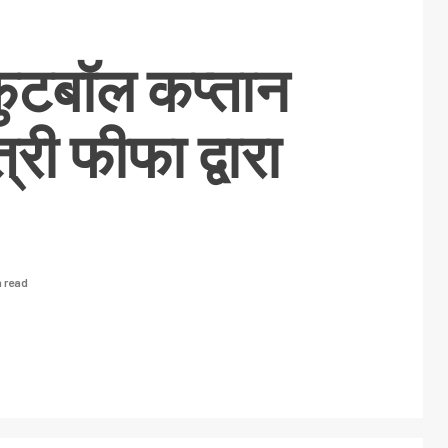
ुटबॉल कप्तान
्री फीफा द्वारा
n read