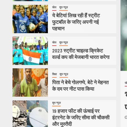
खेल
शुभ न्यूज़
2
ये बेटियां लिख रही हैं स्ट्रीट
फुटबॉल के जरिए अपनी नई
पहचान
3
खेल
शुभ न्यूज़
2023 स्ट्रीट चाइल्ड क्रिकेट
वर्ल्ड कप की मेजबानी भारत करेगा
4
शिक्षा
शुभ न्यूज़
पिता ने बेचे गोलगप्पे, बेटे ने मेहनत
ख
के दम पर नीट पास किया
ार फीट की ऊंचाई पर इंटरनेट के
 सीमा की चौकसी और मुस्तैदी
शुभ न्यूज़
5
19 हजार फीट की ऊंचाई पर
इंटरनेट के जरिए सीमा की चौकसी
022
admin
और मुस्तैदी