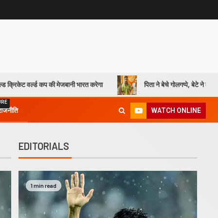
वर्ल्ड कप की मेजबानी भारत करेगा
पिता ने बेचे गोलगप्पे, बेटे ने मेहनत के दम 
URE
WATCH ONLINE
राजनीति
EDITORIALS
1 min read
1 min read