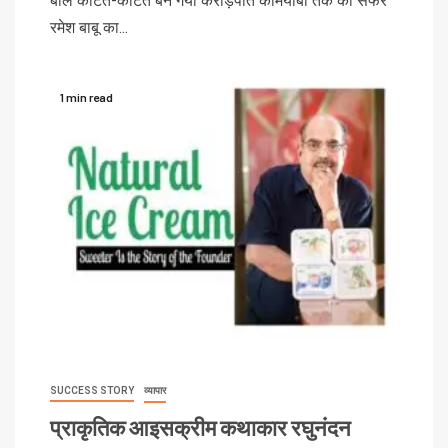
बाल काटते-काटते बन गया करोड़पति कामयाबी तक का सफर
रमेश बाबू का...
1 min read
SUCCESS STORY
व्यापार
प्राकृतिक आइसक्रीम कथाकार रघुनंदन